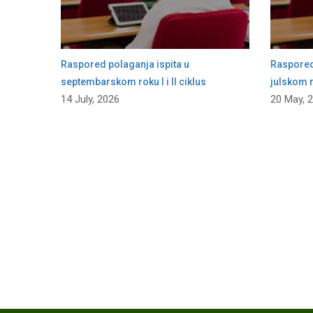
Raspored polaganja ispita u
Raspored 
septembarskom roku I i II ciklus
julskom ro
14 July, 2026
20 May, 