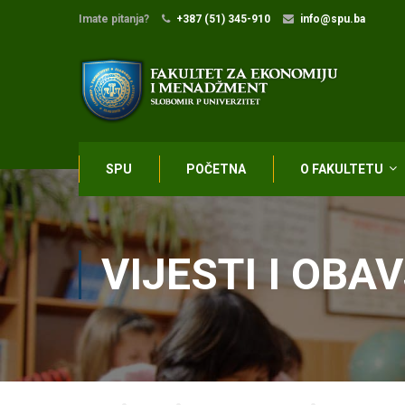
Imate pitanja?
+387 (51) 345-910
info@spu.ba
SPU
POČETNA
O FAKULTETU
VIJESTI I OBA
Home
Blog
Vijesti i obavještenja
Izmjene raspo