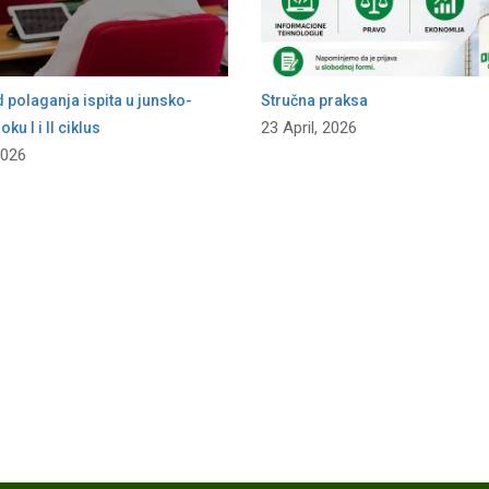
polaganja ispita u junsko-
Stručna praksa
23 April, 2026
ku I i II ciklus
2026