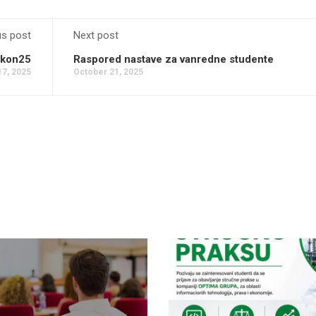
us post
Next post
Fkon25
Raspored nastave za vanredne studente
17, 2025
October 21, 2025