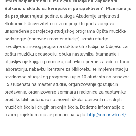
interdisciplinarnosti u muzičke studije na Zapadnom
Balkanu u skladu sa Evropskom perspektivom”.
Planirano je
da projekat traje
tri godine, a uloga Akademije umjetnosti
Slobomir P Univerziteta u ovom projektu podrazumjeva
unapređenje postojećeg studijskog programa Opšta muzičke
pedagogije (osnovne i master studije), izradu studije
izvodljivosti novog programa doktorskih studija na Odsjeku za
opštu muzičku pedagogiju, obuka nastavnika, štampanje i
objavljivanje knjiga i priručnika, nabavku opreme za video i fono
laboratoriju, nabavku literature za biblioteku, te implementaciju
revidiranog studijskog programa i upis 10 studenta na osnovne
i 5 studenata na master studije, organizovanje gostujućih
predavanja, organizovanje seminara i radionica za nastavnike
predškolskih ustanova i osnovnih škola, osnovnih i srednjih
muzičkih škola i drugih srednjih škola. Dodatne informacije o
ovom projektu mogu se pronaći na sajtu:
http://inmuswb.net/