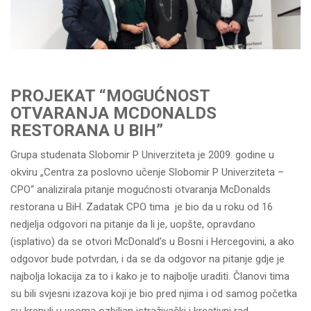
PROJEKAT “MOGUĆNOST
OTVARANJA MCDONALDS
RESTORANA U BIH”
Grupa studenata Slobomir P Univerziteta je 2009. godine u
okviru „Centra za poslovno učenje Slobomir P Univerziteta –
CPO“ analizirala pitanje mogućnosti otvaranja McDonalds
restorana u BiH. Zadatak CPO tima je bio da u roku od 16
nedjelja odgovori na pitanje da li je, uopšte, opravdano
(isplativo) da se otvori McDonald’s u Bosni i Hercegovini, a ako
odgovor bude potvrdan, i da se da odgovor na pitanje gdje je
najbolja lokacija za to i kako je to najbolje uraditi. Članovi tima
su bili svjesni izazova koji je bio pred njima i od samog početka
su krenuli u veoma ozbiljan istraživački i kreativni rad.