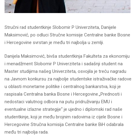
Stručni rad studentkinje Slobomir P Univerziteta, Danijele
Maksimović, po odluci Stručne komisije Centralne banke Bosne
i Hercegovine svrstan je među tri najbolja u zemlji.
Danijela Maksimović, bivša studentkinja Fakulteta za ekonomiju
i menadžment Slobomir P Univerziteta i sadašnji student na
Master studijima našeg Univerziteta, osvojila je treću nagradu
na Javnom konkursu za najbolje studentske istraživačke radove
u oblasti monetarne politike i centralnog bankarstva, koji je
raspisala Centralna banka Bosne i Hercegovine.„Prednosti i
nedostaci valutnog odbora na putu pridruživanju EMU i
eventualne izlazne strategije“ je ujedno i diplomski rad naše
studentkinje, koji je među brojnim radovima iz cijele Bosne i
Hercegovine Stručna komisija Centralne banke BiH odabrala
među tri najbolja rada.