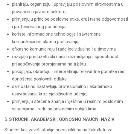
planiraju, organizuju i upravljaju poslovnim aktivnostima u
privatnom i javnom sektoru;
primjenjuju principe poslovne etike, društvene odgovornosti
i profesionalnog ponašanja;
koriste informacione tehnologije i savremene
komunikacione alate u poslovanju;
efikasno komuniciraju i rade individualno i u timovima;
razvijaju preduzetnički način razmišljanja i sposobnost
prilagođavanja promjenama na tržištu;
prikupljaju, obrađuju i interpretiraju relevantne podatke radi
donošenja poslovnih odluka;
samostalno nastavljaju profesionalno i akademsko
usavršavanje kroz cjeloživotno učenje;
primjenjuju stečena znanja i vještine u realnim poslovnim
situacijama i radu sa privrednim subjektima.
STRUČNI, AKADEMSKI, ODNOSNO NAUČNI NAZIV
Student koji završi studije prvog ciklusa na Fakultetu za