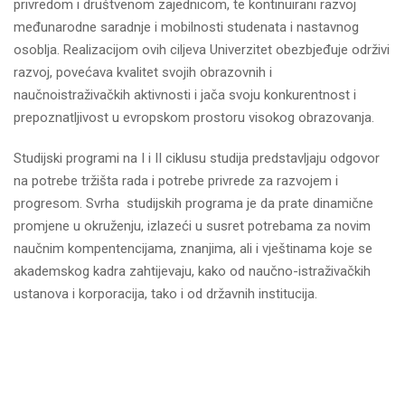
privredom i društvenom zajednicom, te kontinuirani razvoj
međunarodne saradnje i mobilnosti studenata i nastavnog
osoblja. Realizacijom ovih ciljeva Univerzitet obezbjeđuje održivi
razvoj, povećava kvalitet svojih obrazovnih i
naučnoistraživačkih aktivnosti i jača svoju konkurentnost i
prepoznatljivost u evropskom prostoru visokog obrazovanja.
Studijski programi na I i II ciklusu studija predstavljaju odgovor
na potrebe tržišta rada i potrebe privrede za razvojem i
progresom. Svrha studijskih programa je da prate dinamične
promjene u okruženju, izlazeći u susret potrebama za novim
naučnim kompentencijama, znanjima, ali i vještinama koje se
akademskog kadra zahtijevaju, kako od naučno-istraživačkih
ustanova i korporacija, tako i od državnih institucija.