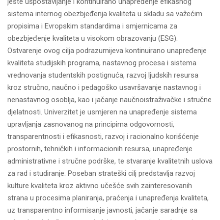
jeste uspostavljanje i kontinuirano unapređenje efikasnog
sistema internog obezbjeđenja kvaliteta u skladu sa važećim
propisima i Evropskim standardima i smjernicama za
obezbjeđenje kvaliteta u visokom obrazovanju (ESG).
Ostvarenje ovog cilja podrazumijeva kontinuirano unapređenje
kvaliteta studijskih programa, nastavnog procesa i sistema
vrednovanja studentskih postignuća, razvoj ljudskih resursa
kroz stručno, naučno i pedagoško usavršavanje nastavnog i
nenastavnog osoblja, kao i jačanje naučnoistraživačke i stručne
djelatnosti. Univerzitet je usmjeren na unapređenje sistema
upravljanja zasnovanog na principima odgovornosti,
transparentnosti i efikasnosti, razvoj i racionalno korišćenje
prostornih, tehničkih i informacionih resursa, unapređenje
administrativne i stručne podrške, te stvaranje kvalitetnih uslova
za rad i studiranje. Poseban strateški cilj predstavlja razvoj
kulture kvaliteta kroz aktivno učešće svih zainteresovanih
strana u procesima planiranja, praćenja i unapređenja kvaliteta,
uz transparentno informisanje javnosti, jačanje saradnje sa