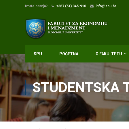
Imate pitanja?
+387 (51) 345-910
info@spu.ba
SPU
POČETNA
O FAKULTETU
STUDENTSKA 
Home
STUDENTI
Studentska takmičenja