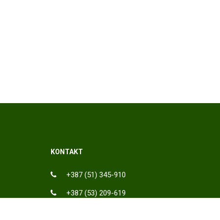
KONTAKT
+387 (51) 345-910
+387 (53) 209-619
ka, BiH
info@spu.ba