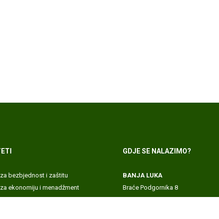
ETI
GDJE SE NALAZIMO?
 za bezbjednost i zaštitu
BANJA LUKA
t za ekonomiju i menadžment
Braće Podgornika 8
 akademija
71000 Banja Luka, Republika Srps
 za informacione tehnologije
DOBOJ