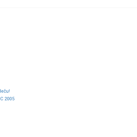
Beču!
C 2005